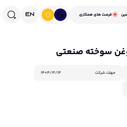
مین
فرصت های همکاری
EN
وغن سوخته صنعتی
مهلت شرکت
1404/12/14