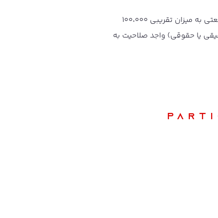
شرکت سنگ آهن احیاء سپاهان (سهامی خاص) به عنوان مزایده گذار در نظر دارد روغن سوخته صنعتی به میزان تقریبی ۱۰۰،۰۰۰
قیقی یا حقوقی) واجد صلاحیت به
Part