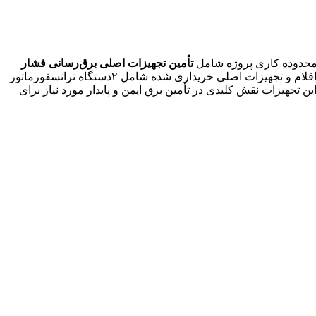
 محدوده کاری پروژه شامل
تأمین تجهیزات اصلی برق‌رسانی فشار
است، که مطابق با استانداردهای فنی تعریف‌شده از سوی وزارت نیرو و مراجع بین‌المللی( IEC، IS، ITU، ASTM )می باشد. اقلام و تجهیزات اصلی خریداری شده شامل ۲دستگاه ترانسفورماتور
 ۲دستگاه ترانسفورماتور کمپکت ۰.۴/۲۰ کیلوولت با ظرفیت ۲۵۰ کیلوآمپر می باشد . این تجهیزات نقش کلیدی در تأمین برق ایمن و پایدار مورد نیاز برای