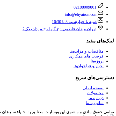
02188009801
info@ehyairon.com
شنبه تا چهارشنبه 8 تا 16:30
تهران میدان فاطمی ؛ خ گلها ، خ مرداد پلاک2
لینک‌های مفید
مناقصات و مزایده‌ها
فرصت های همکاری
پروژه‌ها
اخبار و فراخوان‌‌ها
دسترسی‌های سریع
صفحه اصلی
محصولات
درباره ما
تماس با ما
تمامی حقوق مادی و مـعنوی این وبسایـت متعلـق به
احـیاء سـپاهان
می