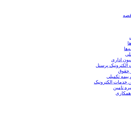
قصه
ها
‌ها
لی
یون اداری
الکترونیک پرسنل
 حقوق
 بیمه تکمیلی
خدمات الکترونیک
یره تامین
مکاری