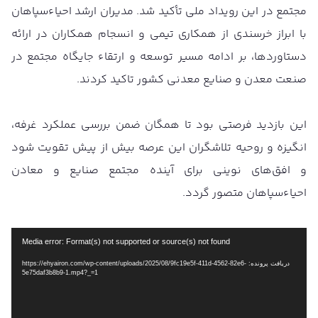
مجتمع در این رویداد ملی تأکید شد. مدیران ارشد احیاءسپاهان
با ابراز خرسندی از همکاری تیمی و انسجام همکاران در ارائه
دستاوردها، بر ادامه مسیر توسعه و ارتقاء جایگاه مجتمع در
صنعت معدن و صنایع معدنی کشور تاکید کردند.
این بازدید فرصتی بود تا همگان ضمن بررسی عملکرد غرفه،
انگیزه و روحیه تلاشگران این عرصه بیش از پیش تقویت شود
و افق‌های نوینی برای آینده مجتمع صنایع و معادن
احیاءسپاهان متصور گردد.
Media error: Format(s) not supported or source(s) not found
دریافت پرونده: https://ehyairon.com/wp-content/uploads/2025/08/9fc19e5f-411d-4562-82e6-
5e75daf3b8b9-1.mp4?_=1
نمایشگر