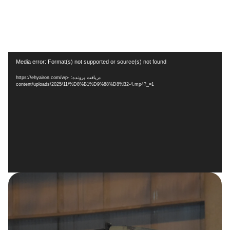
Media error: Format(s) not supported or source(s) not found
دریافت پرونده: https://ehyairon.com/wp-
content/uploads/2025/11/%D8%B1%D9%88%D8%B2-4.mp4?_=1
نمایشگر
ویدیو